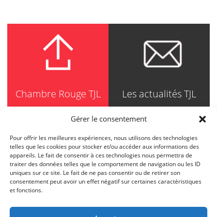
Chambre Rouge TJL
Les actualités TJL
Gérer le consentement
Pour offrir les meilleures expériences, nous utilisons des technologies
TRUDEL JOHNSTON & LESPÉRANCE
telles que les cookies pour stocker et/ou accéder aux informations des
Avocats / Barristers & Solicitors
appareils. Le fait de consentir à ces technologies nous permettra de
750, Côte de la Place d'Armes, Suite 90
traiter des données telles que le comportement de navigation ou les ID
Montréal (Quebec) H2Y 2X8
uniques sur ce site. Le fait de ne pas consentir ou de retirer son
T
514 871-8385
consentement peut avoir un effet négatif sur certaines caractéristiques
Toll free
1-844-588-8385
et fonctions.
F
514 871-8800
info@tjl.quebec