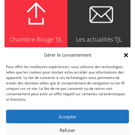
Chambre Rouge TJL
Les actualités TJL
Gérer le consentement
Pour offrir les meilleures expériences, nous utilisons des technologies
TRUDEL JOHNSTON & LESPÉRANCE
telles que les cookies pour stocker et/ou accéder aux informations des
Avocats / Barristers & Solicitors
appareils. Le fait de consentir à ces technologies nous permettra de
750, Côte de la Place d'Armes, Suite 90
traiter des données telles que le comportement de navigation ou les ID
Montréal (Quebec) H2Y 2X8
uniques sur ce site. Le fait de ne pas consentir ou de retirer son
T
514 871-8385
consentement peut avoir un effet négatif sur certaines caractéristiques
Toll free
1-844-588-8385
et fonctions.
F
514 871-8800
info@tjl.quebec
Accepter
Refuser