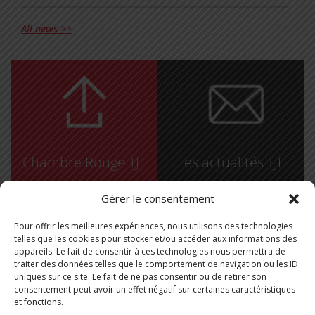
All news >>
Chambre Rouge TJL
Les actualités TJL
Gérer le consentement
Pour offrir les meilleures expériences, nous utilisons des technologies
TRUDEL JOHNSTON & LESPÉRANCE
telles que les cookies pour stocker et/ou accéder aux informations des
Avocats / Barristers & Solicitors
appareils. Le fait de consentir à ces technologies nous permettra de
750, Côte de la Place d'Armes, Suite 90
traiter des données telles que le comportement de navigation ou les ID
Montréal (Quebec) H2Y 2X8
uniques sur ce site. Le fait de ne pas consentir ou de retirer son
T
514 871-8385
consentement peut avoir un effet négatif sur certaines caractéristiques
Toll free
1-844-588-8385
et fonctions.
F
514 871-8800