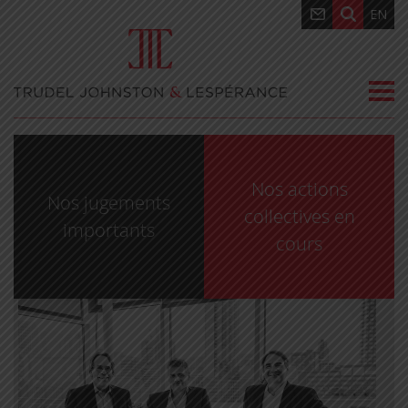
EN
Nos actions
Nos jugements
collectives en
importants
cours