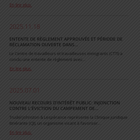
En lire plus.
2025.11.18
ENTENTE DE RÈGLEMENT APPROUVÉE ET PÉRIODE DE
RÉCLAMATION OUVERTE DANS...
Le Centre de travailleurs et travailleuses immigrants (CTTI) a
conclu une entente de règlement avec…
En lire plus.
2025.07.01
NOUVEAU RECOURS D’INTÉRÊT PUBLIC: INJONCTION
CONTRE L’ÉVICTION DU CAMPEMENT DE...
Trudel Johnston & Lespérance représente la Clinique juridique
itinérante (CJI), un organisme visant à favoriser…
En lire plus.