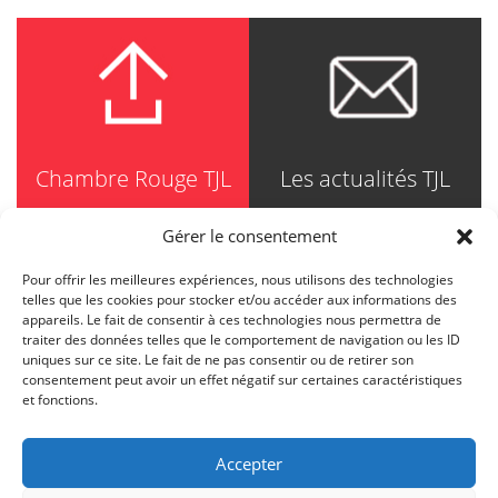
Chambre Rouge TJL
Les actualités TJL
Gérer le consentement
Pour offrir les meilleures expériences, nous utilisons des technologies
TRUDEL JOHNSTON & LESPÉRANCE
telles que les cookies pour stocker et/ou accéder aux informations des
Avocats / Barristers & Solicitors
appareils. Le fait de consentir à ces technologies nous permettra de
750, Côte de la Place d'Armes, Suite 90
traiter des données telles que le comportement de navigation ou les ID
Montréal (Quebec) H2Y 2X8
uniques sur ce site. Le fait de ne pas consentir ou de retirer son
T
514 871-8385
consentement peut avoir un effet négatif sur certaines caractéristiques
Toll free
1-844-588-8385
et fonctions.
F
514 871-8800
info@tjl.quebec
Accepter