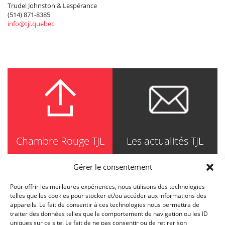
Trudel Johnston & Lespérance
(514) 871-8385
info@tjl.quebec
Chambre Rouge TJL
Les actualités TJL
Gérer le consentement
Pour offrir les meilleures expériences, nous utilisons des technologies
TRUDEL JOHNSTON & LESPÉRANCE
telles que les cookies pour stocker et/ou accéder aux informations des
Avocats / Barristers & Solicitors
appareils. Le fait de consentir à ces technologies nous permettra de
750, Côte de la Place d'Armes, Suite 90
traiter des données telles que le comportement de navigation ou les ID
Montréal (Quebec) H2Y 2X8
uniques sur ce site. Le fait de ne pas consentir ou de retirer son