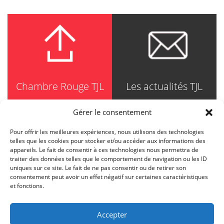
Chambre Rouge TJL
Les actualités TJL
Gérer le consentement
Pour offrir les meilleures expériences, nous utilisons des technologies
TRUDEL JOHNSTON & LESPÉRANCE
telles que les cookies pour stocker et/ou accéder aux informations des
Avocats / Barristers & Solicitors
appareils. Le fait de consentir à ces technologies nous permettra de
750, Côte de la Place d'Armes, Suite 90
traiter des données telles que le comportement de navigation ou les ID
Montréal (Quebec) H2Y 2X8
uniques sur ce site. Le fait de ne pas consentir ou de retirer son
T
514 871-8385
consentement peut avoir un effet négatif sur certaines caractéristiques
Toll free
1-844-588-8385
et fonctions.
F
514 871-8800
info@tjl.quebec
Accepter