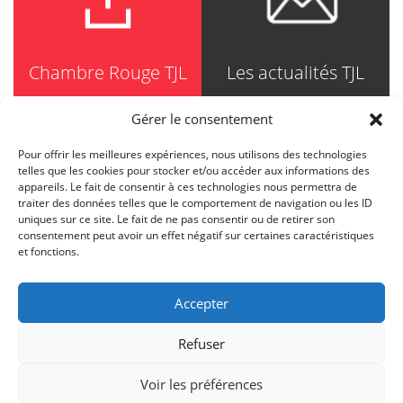
Chambre Rouge TJL
Les actualités TJL
Gérer le consentement
Pour offrir les meilleures expériences, nous utilisons des technologies
TRUDEL JOHNSTON & LESPÉRANCE
telles que les cookies pour stocker et/ou accéder aux informations des
Avocats / Barristers & Solicitors
appareils. Le fait de consentir à ces technologies nous permettra de
750, Côte de la Place d'Armes, Suite 90
traiter des données telles que le comportement de navigation ou les ID
Montréal (Quebec) H2Y 2X8
uniques sur ce site. Le fait de ne pas consentir ou de retirer son
T
514 871-8385
consentement peut avoir un effet négatif sur certaines caractéristiques
Toll free
1-844-588-8385
et fonctions.
F
514 871-8800
info@tjl.quebec
Accepter
Refuser
HAUT DE PAGE
Voir les préférences