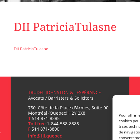
DII PatriciaTulasne
DII PatriciaTulasne
TRUDEL JOHNSTON & LESPÉRANCE
Avocats / Barristers & Solicitors
750, Côte de la Place d'Armes, Suite 90
Montréal (Quebec) H2Y 2X8
Pour offrir 
T
514 871-8385
cookies pour
Toll free
1-844-588-8385
L
à ces techn
F
514 871-8800
de navigatio
info@tjl.quebec
consentement