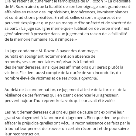
Elle ne retient aucunement le témoignage de M. Rozon : « La crédibilité
de M. Rozon ainsi que la fiabilité de son témoignage sont grandement
affaiblies en raison des imprécisions, incohérences, invraisemblances
et contradictions précitées. En effet, celles-ci sont majeures et ne
peuvent s’expliquer que par un manque d’honnêteté et de sincérité de
sa part. » La juge souligne même que « l’utilisation de verbe mentir est
généralement à proscrire dans un jugement en raison de la faillibilité
de la mémoire humaine. Ici, il s’impose. »
La juge condamne M. Rozon à payer des dommages
punitifs en soulignant notamment son absence de
remords, ses commentaires méprisants à l’endroit
des demanderesses, ainsi que ses affirmations qu’il serait plutôt la
victime. Elle tient aussi compte de la durée de son inconduite, du
nombre élevé de victimes et de ses
modus operandi
.
Au-delà de la condamnation, ce jugement atteste de la force et de la
résilience de ces femmes qui, en osant dénoncer leur agresseur,
peuvent aujourd’hui reprendre la voix qui leur avait été volée.
Les huit demanderesses qui ont eu gain de cause ont exprimé leur
grand soulagement à l’annonce du jugement. Bien que rien ne puisse
effacer le préjudice qu’elles ont vécu, la reconnaissance des faits par le
tribunal leur permet de trouver un certain réconfort et de poursuivre
leur reconstruction.