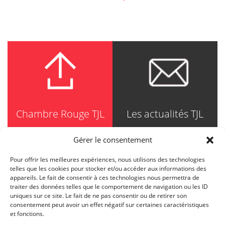
Chambre Rouge TJL
Les actualités TJL
Gérer le consentement
Pour offrir les meilleures expériences, nous utilisons des technologies
TRUDEL JOHNSTON & LESPÉRANCE
telles que les cookies pour stocker et/ou accéder aux informations des
Avocats / Barristers & Solicitors
appareils. Le fait de consentir à ces technologies nous permettra de
750, Côte de la Place d'Armes, Suite 90
traiter des données telles que le comportement de navigation ou les ID
Montréal (Quebec) H2Y 2X8
uniques sur ce site. Le fait de ne pas consentir ou de retirer son
T
514 871-8385
consentement peut avoir un effet négatif sur certaines caractéristiques
Toll free
1-844-588-8385
et fonctions.
F
514 871-8800