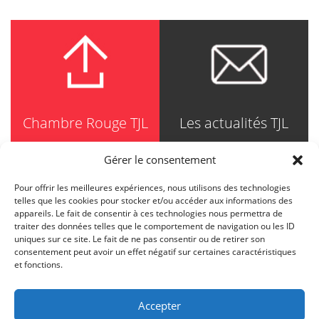
Chambre Rouge TJL
Les actualités TJL
Gérer le consentement
Pour offrir les meilleures expériences, nous utilisons des technologies
TRUDEL JOHNSTON & LESPÉRANCE
telles que les cookies pour stocker et/ou accéder aux informations des
Avocats / Barristers & Solicitors
appareils. Le fait de consentir à ces technologies nous permettra de
750, Côte de la Place d'Armes, Suite 90
traiter des données telles que le comportement de navigation ou les ID
Montréal (Quebec) H2Y 2X8
uniques sur ce site. Le fait de ne pas consentir ou de retirer son
T
514 871-8385
consentement peut avoir un effet négatif sur certaines caractéristiques
Toll free
1-844-588-8385
et fonctions.
F
514 871-8800
info@tjl.quebec
Accepter