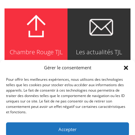
Chambre Rouge TJL
Les actualités TJL
Gérer le consentement
Pour offrir les meilleures expériences, nous utilisons des technologies
TRUDEL JOHNSTON & LESPÉRANCE
telles que les cookies pour stocker et/ou accéder aux informations des
Avocats / Barristers & Solicitors
appareils. Le fait de consentir à ces technologies nous permettra de
750, Côte de la Place d'Armes, Suite 90
traiter des données telles que le comportement de navigation ou les ID
Montréal (Quebec) H2Y 2X8
uniques sur ce site. Le fait de ne pas consentir ou de retirer son
T
514 871-8385
consentement peut avoir un effet négatif sur certaines caractéristiques
Toll free
1-844-588-8385
et fonctions.
F
514 871-8800
info@tjl.quebec
Accepter