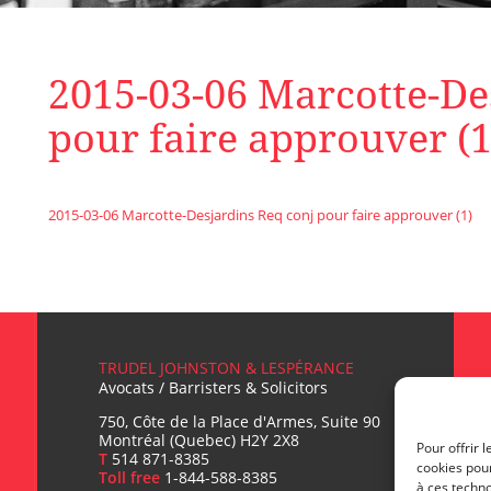
2015-03-06 Marcotte-De
pour faire approuver (1
2015-03-06 Marcotte-Desjardins Req conj pour faire approuver (1)
TRUDEL JOHNSTON & LESPÉRANCE
Avocats / Barristers & Solicitors
750, Côte de la Place d'Armes, Suite 90
Montréal (Quebec) H2Y 2X8
Pour offrir 
T
514 871-8385
cookies pour
Toll free
1-844-588-8385
à ces techn