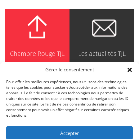
Chambre Rouge TJL
Les actualités TJL
Gérer le consentement
Pour offrir les meilleures expériences, nous utilisons des technologies
TRUDEL JOHNSTON & LESPÉRANCE
telles que les cookies pour stocker et/ou accéder aux informations des
Avocats / Barristers & Solicitors
appareils. Le fait de consentir à ces technologies nous permettra de
750, Côte de la Place d'Armes, Suite 90
traiter des données telles que le comportement de navigation ou les ID
Montréal (Quebec) H2Y 2X8
uniques sur ce site. Le fait de ne pas consentir ou de retirer son
T
514 871-8385
consentement peut avoir un effet négatif sur certaines caractéristiques
Toll free
1-844-588-8385
et fonctions.
F
514 871-8800
info@tjl.quebec
Accepter