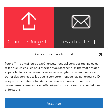
Chambre Rouge TJL
Les actualités TJL
Gérer le consentement
Pour offrir les meilleures expériences, nous utilisons des technologies
TRUDEL JOHNSTON & LESPÉRANCE
telles que les cookies pour stocker et/ou accéder aux informations des
Avocats / Barristers & Solicitors
appareils. Le fait de consentir à ces technologies nous permettra de
750, Côte de la Place d'Armes, Suite 90
traiter des données telles que le comportement de navigation ou les ID
Montréal (Quebec) H2Y 2X8
uniques sur ce site. Le fait de ne pas consentir ou de retirer son
T
514 871-8385
consentement peut avoir un effet négatif sur certaines caractéristiques
Toll free
1-844-588-8385
et fonctions.
F
514 871-8800
info@tjl.quebec
Accepter