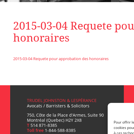
2015-03-04 Requete pou
honoraires
2015-03-04 Requete pour approbation des honoraires
TRUDEL JOHNSTON & LESPÉRANCE
Avocats / Barristers & Solicitors
750, Côte de la Place d'Armes, Suite 90
Montréal (Quebec) H2Y 2X8
Pour offrir 
T
514 871-8385
cookies pour
Toll free
1-844-588-8385
à ces techn