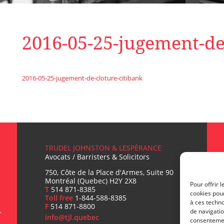
2016-05-25-jugement-de
2016-05-25-jugement-de-cloture-citibank
TRUDEL JOHNSTON & LESPÉRANCE
Avocats / Barristers & Solicitors
750, Côte de la Place d'Armes, Suite 90
Montréal (Quebec) H2Y 2X8
Pour offrir 
T
514 871-8385
cookies pour
Toll free
1-844-588-8385
L
à ces techn
F
514 871-8800
de navigatio
info@tjl.quebec
consentement