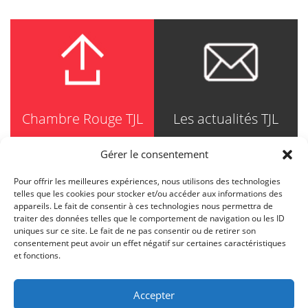
Chambre Rouge TJL
Les actualités TJL
Gérer le consentement
Pour offrir les meilleures expériences, nous utilisons des technologies
TRUDEL JOHNSTON & LESPÉRANCE
telles que les cookies pour stocker et/ou accéder aux informations des
Avocats / Barristers & Solicitors
appareils. Le fait de consentir à ces technologies nous permettra de
750, Côte de la Place d'Armes, Suite 90
traiter des données telles que le comportement de navigation ou les ID
Montréal (Quebec) H2Y 2X8
uniques sur ce site. Le fait de ne pas consentir ou de retirer son
T
514 871-8385
consentement peut avoir un effet négatif sur certaines caractéristiques
Toll free
1-844-588-8385
et fonctions.
F
514 871-8800
info@tjl.quebec
Accepter