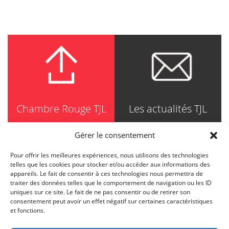
Chambre Rouge TJL
Les actualités TJL
Gérer le consentement
Pour offrir les meilleures expériences, nous utilisons des technologies
TRUDEL JOHNSTON & LESPÉRANCE
telles que les cookies pour stocker et/ou accéder aux informations des
Avocats / Barristers & Solicitors
appareils. Le fait de consentir à ces technologies nous permettra de
750, Côte de la Place d'Armes, Suite 90
traiter des données telles que le comportement de navigation ou les ID
Montréal (Quebec) H2Y 2X8
uniques sur ce site. Le fait de ne pas consentir ou de retirer son
T
514 871-8385
consentement peut avoir un effet négatif sur certaines caractéristiques
Toll free
1-844-588-8385
et fonctions.
F
514 871-8800
info@tjl.quebec