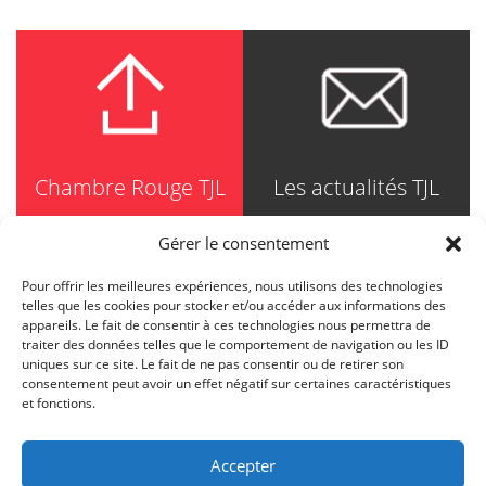
Chambre Rouge TJL
Les actualités TJL
Gérer le consentement
Pour offrir les meilleures expériences, nous utilisons des technologies
TRUDEL JOHNSTON & LESPÉRANCE
telles que les cookies pour stocker et/ou accéder aux informations des
Avocats / Barristers & Solicitors
appareils. Le fait de consentir à ces technologies nous permettra de
750, Côte de la Place d'Armes, Suite 90
traiter des données telles que le comportement de navigation ou les ID
Montréal (Quebec) H2Y 2X8
uniques sur ce site. Le fait de ne pas consentir ou de retirer son
T
514 871-8385
consentement peut avoir un effet négatif sur certaines caractéristiques
Toll free
1-844-588-8385
et fonctions.
F
514 871-8800
info@tjl.quebec
Accepter