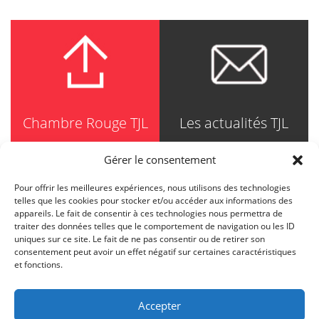
Chambre Rouge TJL
Les actualités TJL
Gérer le consentement
Pour offrir les meilleures expériences, nous utilisons des technologies
TRUDEL JOHNSTON & LESPÉRANCE
telles que les cookies pour stocker et/ou accéder aux informations des
Avocats / Barristers & Solicitors
appareils. Le fait de consentir à ces technologies nous permettra de
750, Côte de la Place d'Armes, Suite 90
traiter des données telles que le comportement de navigation ou les ID
Montréal (Quebec) H2Y 2X8
uniques sur ce site. Le fait de ne pas consentir ou de retirer son
T
514 871-8385
consentement peut avoir un effet négatif sur certaines caractéristiques
Toll free
1-844-588-8385
et fonctions.
F
514 871-8800
info@tjl.quebec
Accepter