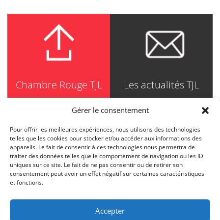
Chambre Rouge TJL
Les actualités TJL
Gérer le consentement
Pour offrir les meilleures expériences, nous utilisons des technologies
TRUDEL JOHNSTON & LESPÉRANCE
telles que les cookies pour stocker et/ou accéder aux informations des
Avocats / Barristers & Solicitors
appareils. Le fait de consentir à ces technologies nous permettra de
750, Côte de la Place d'Armes, Suite 90
traiter des données telles que le comportement de navigation ou les ID
Montréal (Quebec) H2Y 2X8
uniques sur ce site. Le fait de ne pas consentir ou de retirer son
T
514 871-8385
consentement peut avoir un effet négatif sur certaines caractéristiques
Toll free
1-844-588-8385
et fonctions.
F
514 871-8800
info@tjl.quebec
Accepter