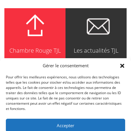
Chambre Rouge TJL
Les actualités TJL
Gérer le consentement
Pour offrir les meilleures expériences, nous utilisons des technologies
TRUDEL JOHNSTON & LESPÉRANCE
telles que les cookies pour stocker et/ou accéder aux informations des
Avocats / Barristers & Solicitors
appareils. Le fait de consentir à ces technologies nous permettra de
750, Côte de la Place d'Armes, Suite 90
traiter des données telles que le comportement de navigation ou les ID
Montréal (Quebec) H2Y 2X8
uniques sur ce site. Le fait de ne pas consentir ou de retirer son
T
514 871-8385
consentement peut avoir un effet négatif sur certaines caractéristiques
Toll free
1-844-588-8385
et fonctions.
F
514 871-8800
info@tjl.quebec
Accepter