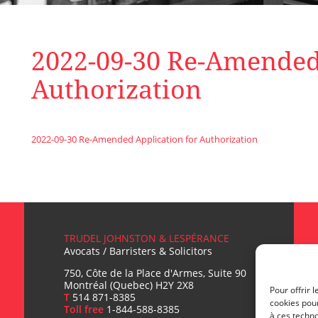
2022-09-30 Re-Amended 
Authorization
2022-09-30 Re-Amended Application for Authorization
TRUDEL JOHNSTON & LESPÉRANCE
Avocats / Barristers & Solicitors
750, Côte de la Place d'Armes, Suite 90
Montréal (Quebec) H2Y 2X8
Pour offrir 
T
514 871-8385
cookies pour
Toll free
1-844-588-8385
à ces techn