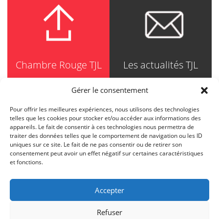
Chambre Rouge TJL
Les actualités TJL
Gérer le consentement
Pour offrir les meilleures expériences, nous utilisons des technologies
TRUDEL JOHNSTON & LESPÉRANCE
telles que les cookies pour stocker et/ou accéder aux informations des
Avocats / Barristers & Solicitors
appareils. Le fait de consentir à ces technologies nous permettra de
750, Côte de la Place d'Armes, Suite 90
traiter des données telles que le comportement de navigation ou les ID
Montréal (Quebec) H2Y 2X8
uniques sur ce site. Le fait de ne pas consentir ou de retirer son
T
514 871-8385
consentement peut avoir un effet négatif sur certaines caractéristiques
Toll free
1-844-588-8385
et fonctions.
F
514 871-8800
info@tjl.quebec
Accepter
Refuser