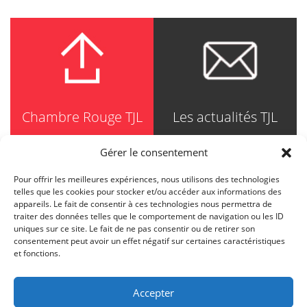
Chambre Rouge TJL
Les actualités TJL
Gérer le consentement
Pour offrir les meilleures expériences, nous utilisons des technologies
TRUDEL JOHNSTON & LESPÉRANCE
telles que les cookies pour stocker et/ou accéder aux informations des
Avocats / Barristers & Solicitors
appareils. Le fait de consentir à ces technologies nous permettra de
750, Côte de la Place d'Armes, Suite 90
traiter des données telles que le comportement de navigation ou les ID
Montréal (Quebec) H2Y 2X8
uniques sur ce site. Le fait de ne pas consentir ou de retirer son
T
514 871-8385
consentement peut avoir un effet négatif sur certaines caractéristiques
Toll free
1-844-588-8385
et fonctions.
F
514 871-8800
info@tjl.quebec
Accepter