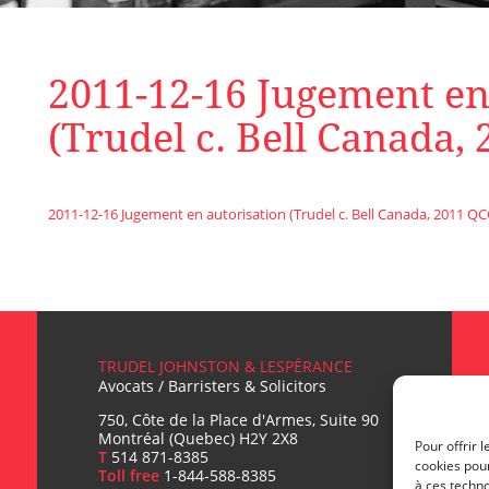
2011-12-16 Jugement en
(Trudel c. Bell Canada,
2011-12-16 Jugement en autorisation (Trudel c. Bell Canada, 2011 QC
TRUDEL JOHNSTON & LESPÉRANCE
Avocats / Barristers & Solicitors
750, Côte de la Place d'Armes, Suite 90
Montréal (Quebec) H2Y 2X8
Pour offrir 
T
514 871-8385
cookies pour
Toll free
1-844-588-8385
à ces techn