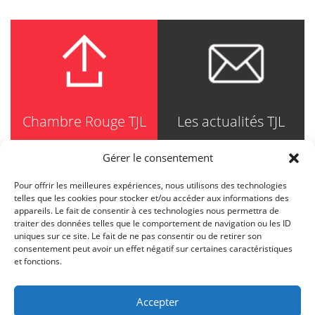
Chambre Rouge TJL
Les actualités TJL
Gérer le consentement
Pour offrir les meilleures expériences, nous utilisons des technologies
TRUDEL JOHNSTON & LESPÉRANCE
telles que les cookies pour stocker et/ou accéder aux informations des
Avocats / Barristers & Solicitors
appareils. Le fait de consentir à ces technologies nous permettra de
750, Côte de la Place d'Armes, Suite 90
traiter des données telles que le comportement de navigation ou les ID
Montréal (Quebec) H2Y 2X8
uniques sur ce site. Le fait de ne pas consentir ou de retirer son
T
514 871-8385
consentement peut avoir un effet négatif sur certaines caractéristiques
Toll free
1-844-588-8385
et fonctions.
F
514 871-8800
info@tjl.quebec
Accepter