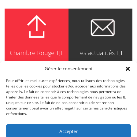
Chambre Rouge TJL
Les actualités TJL
Gérer le consentement
Pour offrir les meilleures expériences, nous utilisons des technologies
TRUDEL JOHNSTON & LESPÉRANCE
telles que les cookies pour stocker et/ou accéder aux informations des
Avocats / Barristers & Solicitors
appareils. Le fait de consentir à ces technologies nous permettra de
750, Côte de la Place d'Armes, Suite 90
traiter des données telles que le comportement de navigation ou les ID
Montréal (Quebec) H2Y 2X8
uniques sur ce site. Le fait de ne pas consentir ou de retirer son
T
514 871-8385
consentement peut avoir un effet négatif sur certaines caractéristiques
Toll free
1-844-588-8385
et fonctions.
F
514 871-8800
info@tjl.quebec
Accepter