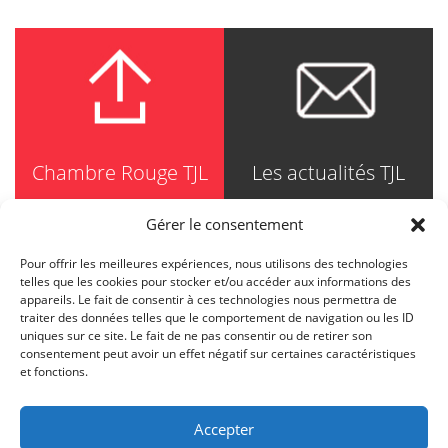
Chambre Rouge TJL
Les actualités TJL
Gérer le consentement
Pour offrir les meilleures expériences, nous utilisons des technologies
TRUDEL JOHNSTON & LESPÉRANCE
telles que les cookies pour stocker et/ou accéder aux informations des
Avocats / Barristers & Solicitors
appareils. Le fait de consentir à ces technologies nous permettra de
750, Côte de la Place d'Armes, Suite 90
traiter des données telles que le comportement de navigation ou les ID
Montréal (Quebec) H2Y 2X8
uniques sur ce site. Le fait de ne pas consentir ou de retirer son
T
514 871-8385
consentement peut avoir un effet négatif sur certaines caractéristiques
Toll free
1-844-588-8385
et fonctions.
F
514 871-8800
info@tjl.quebec
Accepter