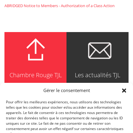
ABRIDGED Notice to Members - Authorization of a Class Action
Chambre Rouge TJL
Les actualités TJL
Gérer le consentement
Pour offrir les meilleures expériences, nous utilisons des technologies
TRUDEL JOHNSTON & LESPÉRANCE
telles que les cookies pour stocker et/ou accéder aux informations des
Avocats / Barristers & Solicitors
appareils. Le fait de consentir à ces technologies nous permettra de
750, Côte de la Place d'Armes, Suite 90
traiter des données telles que le comportement de navigation ou les ID
Montréal (Quebec) H2Y 2X8
uniques sur ce site. Le fait de ne pas consentir ou de retirer son
T
514 871-8385
consentement peut avoir un effet négatif sur certaines caractéristiques
Toll free
1-844-588-8385