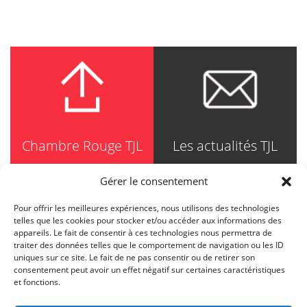
Chambre Rouge TJL
Les actualités TJL
Gérer le consentement
Pour offrir les meilleures expériences, nous utilisons des technologies
TRUDEL JOHNSTON & LESPÉRANCE
telles que les cookies pour stocker et/ou accéder aux informations des
Avocats / Barristers & Solicitors
appareils. Le fait de consentir à ces technologies nous permettra de
750, Côte de la Place d'Armes, Suite 90
traiter des données telles que le comportement de navigation ou les ID
Montréal (Quebec) H2Y 2X8
uniques sur ce site. Le fait de ne pas consentir ou de retirer son
T
514 871-8385
consentement peut avoir un effet négatif sur certaines caractéristiques
Toll free
1-844-588-8385
et fonctions.
F
514 871-8800
info@tjl.quebec