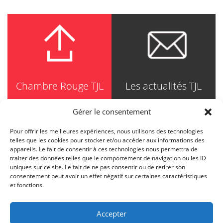
Chambre Rouge TJL
Les actualités TJL
Gérer le consentement
Pour offrir les meilleures expériences, nous utilisons des technologies
TRUDEL JOHNSTON & LESPÉRANCE
telles que les cookies pour stocker et/ou accéder aux informations des
Avocats / Barristers & Solicitors
appareils. Le fait de consentir à ces technologies nous permettra de
750, Côte de la Place d'Armes, Suite 90
traiter des données telles que le comportement de navigation ou les ID
Montréal (Quebec) H2Y 2X8
uniques sur ce site. Le fait de ne pas consentir ou de retirer son
T
514 871-8385
consentement peut avoir un effet négatif sur certaines caractéristiques
Toll free
1-844-588-8385
et fonctions.
F
514 871-8800
info@tjl.quebec
Accepter