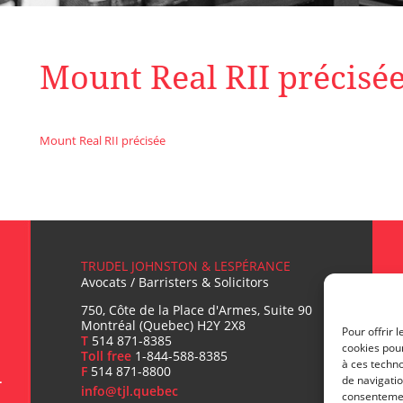
Mount Real RII précisé
Mount Real RII précisée
TRUDEL JOHNSTON & LESPÉRANCE
Avocats / Barristers & Solicitors
750, Côte de la Place d'Armes, Suite 90
Montréal (Quebec) H2Y 2X8
Pour offrir 
T
514 871-8385
cookies pour
Toll free
1-844-588-8385
L
à ces techn
F
514 871-8800
de navigatio
info@tjl.quebec
consentement