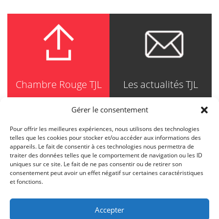
Chambre Rouge TJL
Les actualités TJL
Gérer le consentement
Pour offrir les meilleures expériences, nous utilisons des technologies
TRUDEL JOHNSTON & LESPÉRANCE
telles que les cookies pour stocker et/ou accéder aux informations des
Avocats / Barristers & Solicitors
appareils. Le fait de consentir à ces technologies nous permettra de
750, Côte de la Place d'Armes, Suite 90
traiter des données telles que le comportement de navigation ou les ID
Montréal (Quebec) H2Y 2X8
uniques sur ce site. Le fait de ne pas consentir ou de retirer son
T
514 871-8385
consentement peut avoir un effet négatif sur certaines caractéristiques
Toll free
1-844-588-8385
et fonctions.
F
514 871-8800
info@tjl.quebec
Accepter