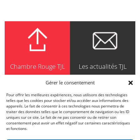
Chambre Rouge TJL
Les actualités TJL
Gérer le consentement
Pour offrir les meilleures expériences, nous utilisons des technologies
TRUDEL JOHNSTON & LESPÉRANCE
telles que les cookies pour stocker et/ou accéder aux informations des
Avocats / Barristers & Solicitors
appareils. Le fait de consentir à ces technologies nous permettra de
750, Côte de la Place d'Armes, Suite 90
traiter des données telles que le comportement de navigation ou les ID
Montréal (Quebec) H2Y 2X8
uniques sur ce site. Le fait de ne pas consentir ou de retirer son
T
514 871-8385
consentement peut avoir un effet négatif sur certaines caractéristiques
Toll free
1-844-588-8385
et fonctions.
F
514 871-8800
info@tjl.quebec