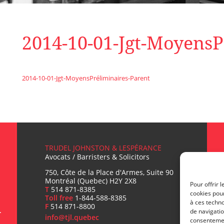
2014-10-01-Jgt-MoyensP
2014-10-01-Jgt-MoyensPréliminaires-Parent
TRUDEL JOHNSTON & LESPÉRANCE
Avocats / Barristers & Solicitors
750, Côte de la Place d'Armes, Suite 90
Montréal (Quebec) H2Y 2X8
Pour offrir 
T
514 871-8385
cookies pour
Toll free
1-844-588-8385
L
à ces techn
F
514 871-8800
de navigatio
info@tjl.quebec
consentement