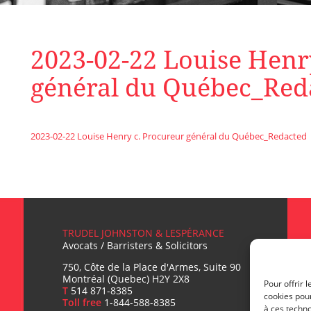
2023-02-22 Louise Henr
général du Québec_Red
2023-02-22 Louise Henry c. Procureur général du Québec_Redacted
TRUDEL JOHNSTON & LESPÉRANCE
Avocats / Barristers & Solicitors
750, Côte de la Place d'Armes, Suite 90
Montréal (Quebec) H2Y 2X8
Pour offrir 
T
514 871-8385
cookies pour
Toll free
1-844-588-8385
à ces techn