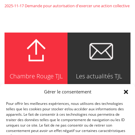
2025-11-17 Demande pour autorisation d'exercer une action collective
Chambre Rouge TJL
Les actualités TJL
Gérer le consentement
Pour offrir les meilleures expériences, nous utilisons des technologies
TRUDEL JOHNSTON & LESPÉRANCE
telles que les cookies pour stocker et/ou accéder aux informations des
Avocats / Barristers & Solicitors
appareils. Le fait de consentir à ces technologies nous permettra de
750, Côte de la Place d'Armes, Suite 90
traiter des données telles que le comportement de navigation ou les ID
Montréal (Quebec) H2Y 2X8
uniques sur ce site. Le fait de ne pas consentir ou de retirer son
T
514 871-8385
consentement peut avoir un effet négatif sur certaines caractéristiques
Toll free
1-844-588-8385