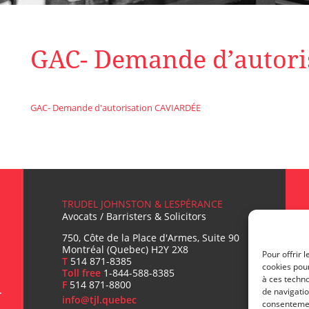
GAC- Demande d’autor
GAC- Demande d'autorisation CAVIARDÉE
TRUDEL JOHNSTON & LESPÉRANCE
Avocats / Barristers & Solicitors
750, Côte de la Place d'Armes, Suite 90
Montréal (Quebec) H2Y 2X8
Pour offrir 
T
514 871-8385
cookies pour
Toll free
1-844-588-8385
L
à ces techn
F
514 871-8800
de navigatio
info@tjl.quebec
consentement