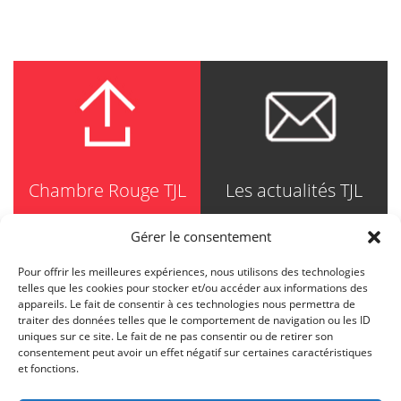
Chambre Rouge TJL
Les actualités TJL
Gérer le consentement
Pour offrir les meilleures expériences, nous utilisons des technologies
TRUDEL JOHNSTON & LESPÉRANCE
telles que les cookies pour stocker et/ou accéder aux informations des
Avocats / Barristers & Solicitors
appareils. Le fait de consentir à ces technologies nous permettra de
750, Côte de la Place d'Armes, Suite 90
traiter des données telles que le comportement de navigation ou les ID
Montréal (Quebec) H2Y 2X8
uniques sur ce site. Le fait de ne pas consentir ou de retirer son
T
514 871-8385
consentement peut avoir un effet négatif sur certaines caractéristiques
Toll free
1-844-588-8385
et fonctions.
F
514 871-8800
info@tjl.quebec