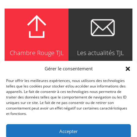
Chambre Rouge TJL
Les actualités TJL
Gérer le consentement
Pour offrir les meilleures expériences, nous utilisons des technologies
TRUDEL JOHNSTON & LESPÉRANCE
telles que les cookies pour stocker et/ou accéder aux informations des
Avocats / Barristers & Solicitors
appareils. Le fait de consentir à ces technologies nous permettra de
750, Côte de la Place d'Armes, Suite 90
traiter des données telles que le comportement de navigation ou les ID
Montréal (Quebec) H2Y 2X8
uniques sur ce site. Le fait de ne pas consentir ou de retirer son
T
514 871-8385
consentement peut avoir un effet négatif sur certaines caractéristiques
Toll free
1-844-588-8385
et fonctions.
F
514 871-8800
info@tjl.quebec
Accepter