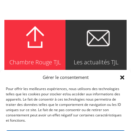
Chambre Rouge TJL
Les actualités TJL
Gérer le consentement
Pour offrir les meilleures expériences, nous utilisons des technologies
TRUDEL JOHNSTON & LESPÉRANCE
telles que les cookies pour stocker et/ou accéder aux informations des
Avocats / Barristers & Solicitors
appareils. Le fait de consentir à ces technologies nous permettra de
750, Côte de la Place d'Armes, Suite 90
traiter des données telles que le comportement de navigation ou les ID
Montréal (Quebec) H2Y 2X8
uniques sur ce site. Le fait de ne pas consentir ou de retirer son
T
514 871-8385
consentement peut avoir un effet négatif sur certaines caractéristiques
Toll free
1-844-588-8385
et fonctions.
F
514 871-8800
info@tjl.quebec