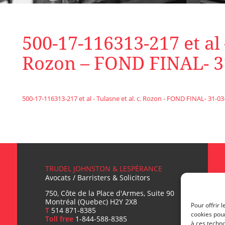
500-17-116313-217 et al –
Rozon – FOND FINAL- 3
500-17-116313-217 et al - Tulasne et al. c. Rozon - FOND FINAL- 31-0
TRUDEL JOHNSTON & LESPÉRANCE
Avocats / Barristers & Solicitors
750, Côte de la Place d'Armes, Suite 90
Montréal (Quebec) H2Y 2X8
Pour offrir 
T
514 871-8385
cookies pour
Toll free
1-844-588-8385
à ces techn