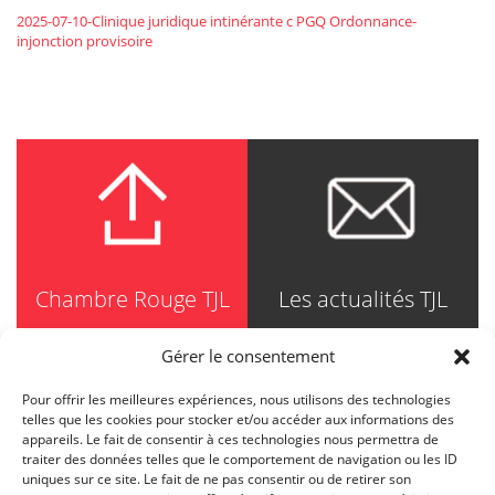
2025-07-10-Clinique juridique intinérante c PGQ Ordonnance-
injonction provisoire
Chambre Rouge TJL
Les actualités TJL
Gérer le consentement
Pour offrir les meilleures expériences, nous utilisons des technologies
TRUDEL JOHNSTON & LESPÉRANCE
telles que les cookies pour stocker et/ou accéder aux informations des
Avocats / Barristers & Solicitors
appareils. Le fait de consentir à ces technologies nous permettra de
750, Côte de la Place d'Armes, Suite 90
traiter des données telles que le comportement de navigation ou les ID
Montréal (Quebec) H2Y 2X8
uniques sur ce site. Le fait de ne pas consentir ou de retirer son
T
514 871-8385