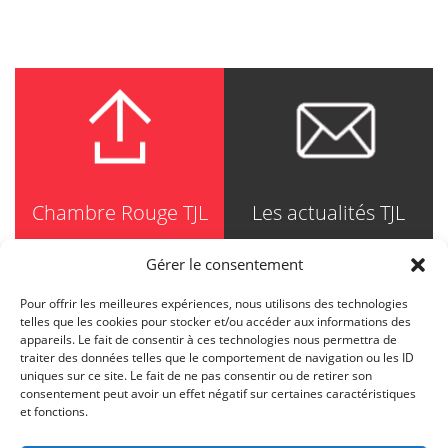
Chambre Rouge TJL
Les actualités TJL
Gérer le consentement
Pour offrir les meilleures expériences, nous utilisons des technologies
TRUDEL JOHNSTON & LESPÉRANCE
telles que les cookies pour stocker et/ou accéder aux informations des
Avocats / Barristers & Solicitors
appareils. Le fait de consentir à ces technologies nous permettra de
750, Côte de la Place d'Armes, Suite 90
traiter des données telles que le comportement de navigation ou les ID
Montréal (Quebec) H2Y 2X8
uniques sur ce site. Le fait de ne pas consentir ou de retirer son
T
514 871-8385
consentement peut avoir un effet négatif sur certaines caractéristiques
Toll free
1-844-588-8385
et fonctions.
F
514 871-8800
info@tjl.quebec