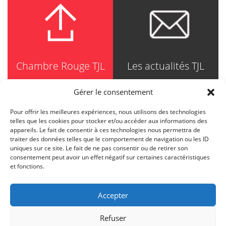
Chambre Rouge TJL
Les actualités TJL
Gérer le consentement
Pour offrir les meilleures expériences, nous utilisons des technologies
TRUDEL JOHNSTON & LESPÉRANCE
telles que les cookies pour stocker et/ou accéder aux informations des
Avocats / Barristers & Solicitors
appareils. Le fait de consentir à ces technologies nous permettra de
750, Côte de la Place d'Armes, Suite 90
traiter des données telles que le comportement de navigation ou les ID
Montréal (Quebec) H2Y 2X8
uniques sur ce site. Le fait de ne pas consentir ou de retirer son
T
514 871-8385
consentement peut avoir un effet négatif sur certaines caractéristiques
Toll free
1-844-588-8385
et fonctions.
F
514 871-8800
info@tjl.quebec
Accepter
Refuser