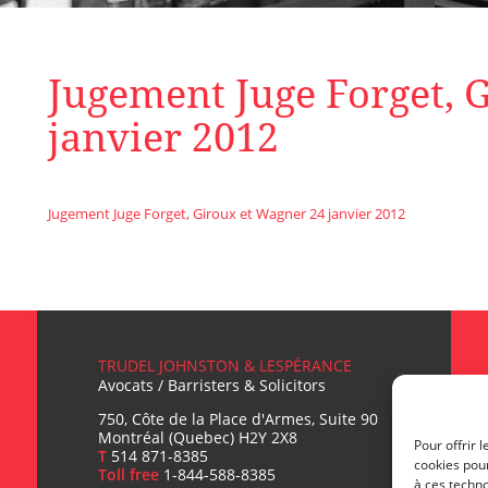
Jugement Juge Forget, 
janvier 2012
Jugement Juge Forget, Giroux et Wagner 24 janvier 2012
TRUDEL JOHNSTON & LESPÉRANCE
Avocats / Barristers & Solicitors
750, Côte de la Place d'Armes, Suite 90
Montréal (Quebec) H2Y 2X8
Pour offrir 
T
514 871-8385
cookies pour
Toll free
1-844-588-8385
à ces techn