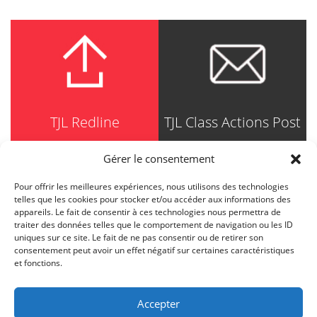
TJL Redline
TJL Class Actions Post
Gérer le consentement
Pour offrir les meilleures expériences, nous utilisons des technologies
TRUDEL JOHNSTON & LESPÉRANCE
telles que les cookies pour stocker et/ou accéder aux informations des
Avocats / Barristers & Solicitors
appareils. Le fait de consentir à ces technologies nous permettra de
750, Côte de la Place d'Armes, Suite 90
traiter des données telles que le comportement de navigation ou les ID
Montréal (Quebec) H2Y 2X8
uniques sur ce site. Le fait de ne pas consentir ou de retirer son
T
514 871-8385
consentement peut avoir un effet négatif sur certaines caractéristiques
Toll free
1-844-588-8385
et fonctions.
F
514 871-8800
info@tjl.quebec
Accepter