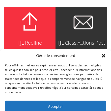
TJL Redline
TJL Class Actions Post
Gérer le consentement
Pour offrir les meilleures expériences, nous utilisons des technologies
TRUDEL JOHNSTON & LESPÉRANCE
telles que les cookies pour stocker et/ou accéder aux informations des
Avocats / Barristers & Solicitors
appareils. Le fait de consentir à ces technologies nous permettra de
750, Côte de la Place d'Armes, Suite 90
traiter des données telles que le comportement de navigation ou les ID
Montréal (Quebec) H2Y 2X8
uniques sur ce site. Le fait de ne pas consentir ou de retirer son
T
514 871-8385
consentement peut avoir un effet négatif sur certaines caractéristiques
Toll free
1-844-588-8385
et fonctions.
F
514 871-8800
info@tjl.quebec
Accepter